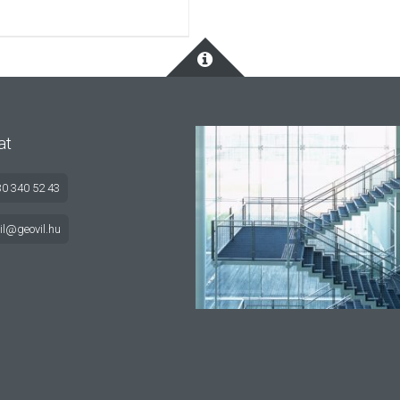
at
30 340 52 43
il@geovil.hu