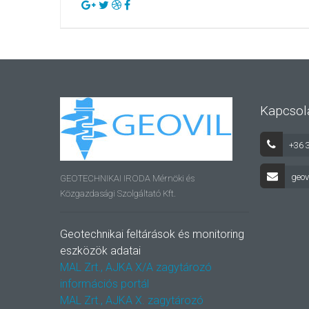
Kapcsol
+36 
geov
GEOTECHNIKAI IRODA Mérnöki és
Közgazdasági Szolgáltató Kft.
Geotechnikai feltárások és monitoring
eszközök adatai
MAL Zrt., AJKA X/A zagytározó
információs portál
MAL Zrt., AJKA X. zagytározó