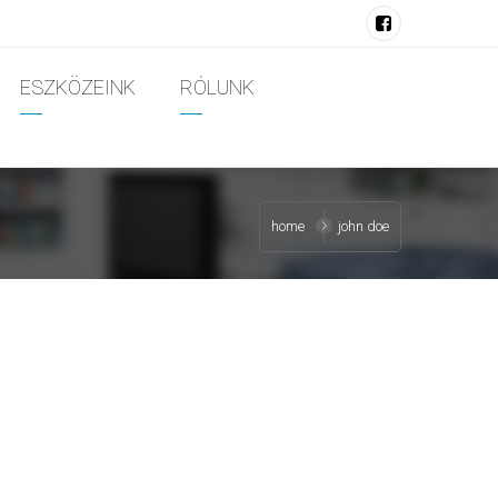
ESZKÖZEINK
RÓLUNK
home
john doe