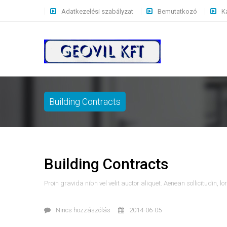
Adatkezelési szabályzat
Bemutatkozó
K
Building Contracts
Building Contracts
Proin gravida nibh vel velit auctor aliquet. Aenean sollicitudin, 
Nincs hozzászólás
2014-06-05