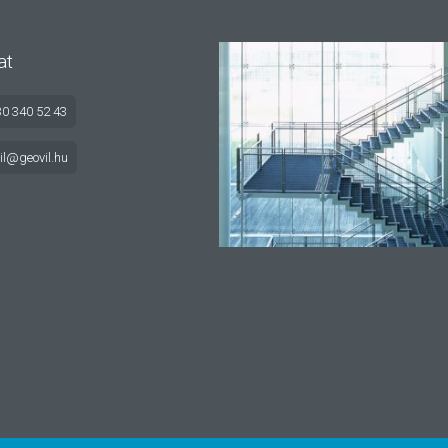
at
30 340 52 43
il@geovil.hu