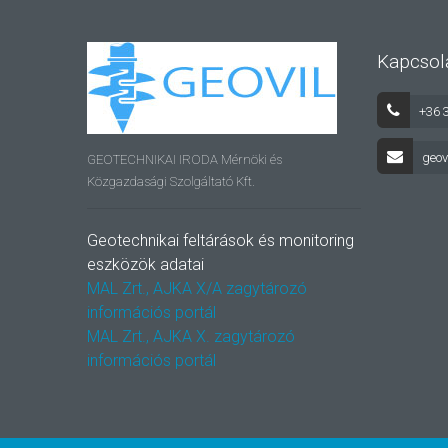
Kapcsol
+36 
geov
GEOTECHNIKAI IRODA Mérnöki és
Közgazdasági Szolgáltató Kft.
Geotechnikai feltárások és monitoring
eszközök adatai
MAL Zrt., AJKA X/A zagytározó
információs portál
MAL Zrt., AJKA X. zagytározó
információs portál