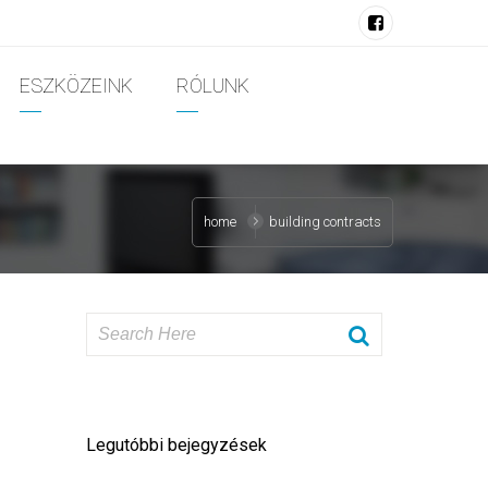
ESZKÖZEINK
RÓLUNK
home
building contracts
Legutóbbi bejegyzések