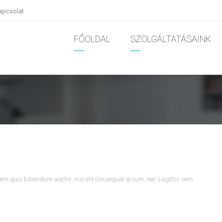
apcsolat
FŐOLDAL
SZOLGÁLTATÁSAINK
lorem quis bibendum auctor, nisi elit consequat ipsum, nec sagittis sem.