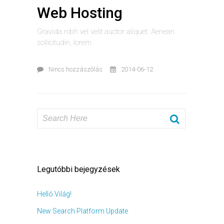
Web Hosting
Gravida nibh vel velit auctor aliquet. Aenean
sollicitudin, lorem
Nincs hozzászólás
2014-06-12
Legutóbbi bejegyzések
Helló Világ!
New Search Platform Update