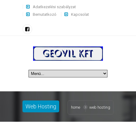
Adatkezelési szabályzat
Bemutatkozó
Kapcsolat
Web Hosting
home
web hosting