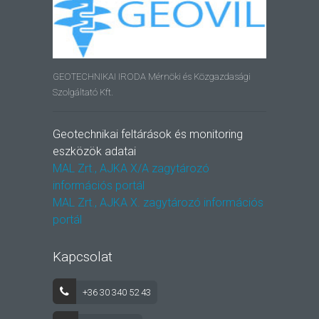
GEOTECHNIKAI IRODA Mérnöki és Közgazdasági
Szolgáltató Kft.
Geotechnikai feltárások és monitoring
eszközök adatai
MAL Zrt., AJKA X/A zagytározó
információs portál
MAL Zrt., AJKA X. zagytározó információs
portál
Kapcsolat
+36 30 340 52 43