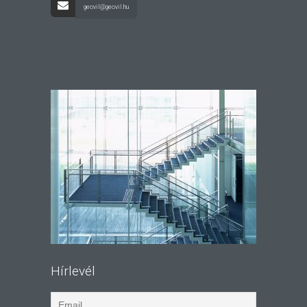
geovil@geovil.hu
Hírlevél